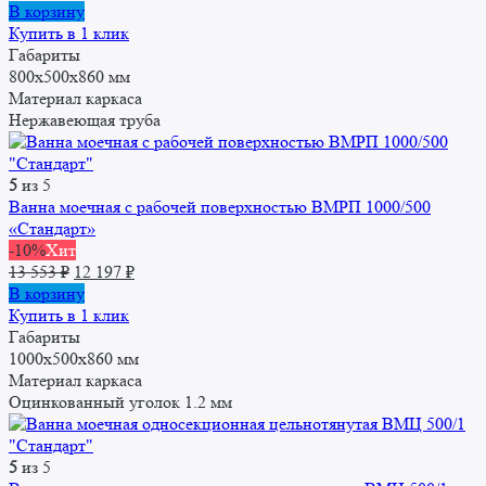
В корзину
Купить в 1 клик
Габариты
800х500х860 мм
Материал каркаса
Нержавеющая труба
5
из 5
Ванна моечная с рабочей поверхностью ВМРП 1000/500
«Стандарт»
-10%
Хит
Первоначальная
Текущая
13 553
₽
12 197
₽
цена
цена:
В корзину
составляла
12
Купить в 1 клик
13
197 ₽.
Габариты
553 ₽.
1000x500x860 мм
Материал каркаса
Оцинкованный уголок 1.2 мм
5
из 5