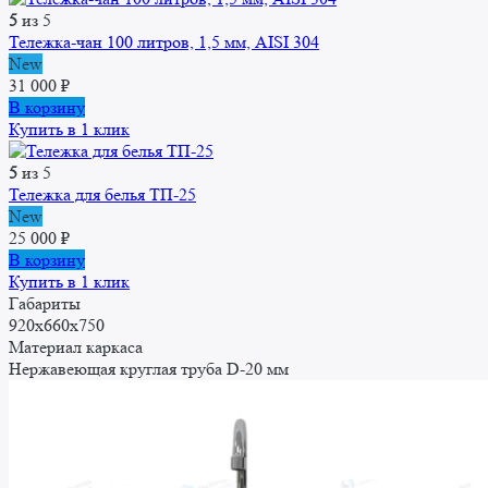
5
из 5
Тележка-чан 100 литров, 1,5 мм, AISI 304
New
31 000
₽
В корзину
Купить в 1 клик
5
из 5
Тележка для белья ТП-25
New
25 000
₽
В корзину
Купить в 1 клик
Габариты
920x660x750
Материал каркаса
Нержавеющая круглая труба D-20 мм