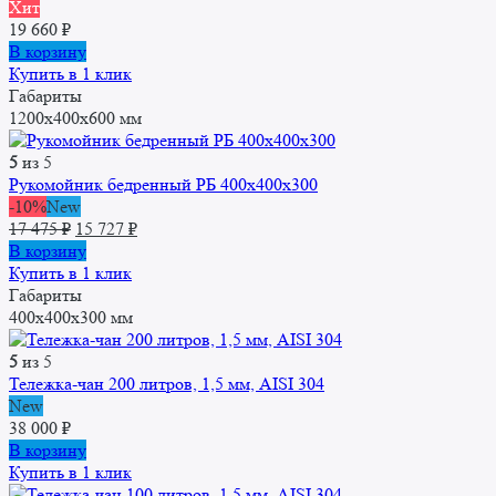
Хит
19 660
₽
В корзину
Купить в 1 клик
Габариты
1200x400x600 мм
5
из 5
Рукомойник бедренный РБ 400x400x300
-10%
New
Первоначальная
Текущая
17 475
₽
15 727
₽
цена
цена:
В корзину
составляла
15
Купить в 1 клик
17
727 ₽.
Габариты
475 ₽.
400x400x300 мм
5
из 5
Тележка-чан 200 литров, 1,5 мм, AISI 304
New
38 000
₽
В корзину
Купить в 1 клик