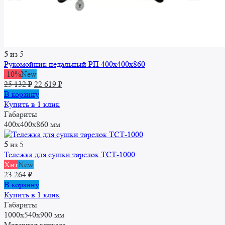
5
из 5
Рукомойник педальный РП 400x400x860
-10%
New
Первоначальная
Текущая
25 132
₽
22 619
₽
цена
цена:
В корзину
составляла
22
Купить в 1 клик
25
619 ₽.
Габариты
132 ₽.
400x400x860 мм
5
из 5
Тележка для сушки тарелок ТСТ-1000
Хит
New
23 264
₽
В корзину
Купить в 1 клик
Габариты
1000x540x900 мм
Материал каркаса