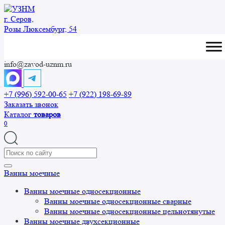
Перейти
к
г. Серов,
содержанию
Розы Люксембург, 54
info@zavod-uznm.ru
+7 (996) 592-00-65
+7 (922) 198-69-89
Заказать звонок
Каталог
товаров
0
Search
for:
Ванны моечные
Ванны моечные односекционные
Ванны моечные односекционные сварные
Ванны моечные односекционные цельнотянутые
Ванны моечные двухсекционные