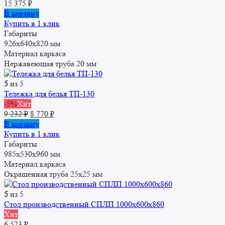
15 375
₽
В корзину
Купить в 1 клик
Габариты
926х640х820 мм
Материал каркаса
Нержавеющая труба 20 мм
5
из 5
Тележка для белья ТП-130
-5%
Хит
Первоначальная
Текущая
9 232
₽
8 770
₽
цена
цена:
В корзину
составляла
8
Купить в 1 клик
9
770 ₽.
Габариты
232 ₽.
985х530х960 мм
Материал каркаса
Окрашенная труба 25x25 мм
5
из 5
Стол производственный СПЛП 1000х600х860
Хит
6 523
₽