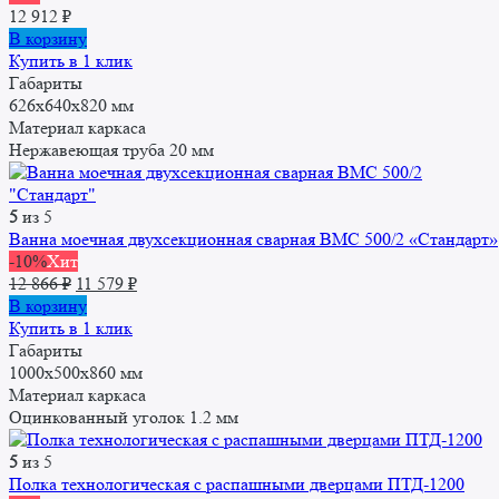
12 912
₽
В корзину
Купить в 1 клик
Габариты
626х640х820 мм
Материал каркаса
Нержавеющая труба 20 мм
5
из 5
Ванна моечная двухсекционная сварная ВМС 500/2 «Стандарт»
-10%
Хит
Первоначальная
Текущая
12 866
₽
11 579
₽
цена
цена:
В корзину
составляла
11
Купить в 1 клик
12
579 ₽.
Габариты
866 ₽.
1000х500х860 мм
Материал каркаса
Оцинкованный уголок 1.2 мм
5
из 5
Полка технологическая с распашными дверцами ПТД-1200