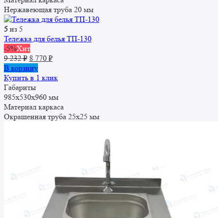
Нержавеющая труба 20 мм
5
из 5
Тележка для белья ТП-130
-5%
Хит
Первоначальная
Текущая
9 232
₽
8 770
₽
цена
цена:
В корзину
составляла
8
Купить в 1 клик
9
770 ₽.
Габариты
232 ₽.
985х530х960 мм
Материал каркаса
Окрашенная труба 25x25 мм