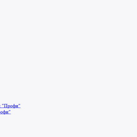
й "Профи"
рофи"