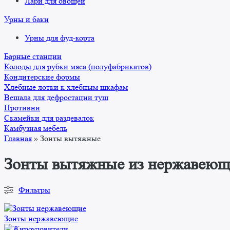
Лари для овощей
Урны и баки
Урны для фуд-корта
Барные станции
Колоды для рубки мяса (полуфабрикатов)
Кондитерские формы
Хлебные лотки к хлебным шкафам
Вешала для дефростации туш
Противни
Скамейки для раздевалок
Камбузная мебель
Главная
»
Зонты вытяжные
Зонты вытяжные из нержавеющ
Фильтры
Зонты нержавеющие